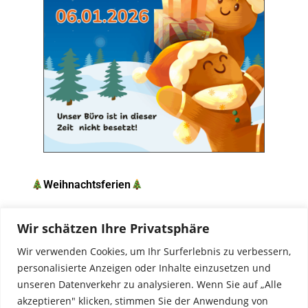
Weihnachtsferien
Wir wünschen euch besinnliche Feiertage und
Wir schätzen Ihre Privatsphäre
einen guten Rutsch ins neue Jahr 2026!
Wir verwenden Cookies, um Ihr Surferlebnis zu verbessern,
Das Büro ist ab dem 19.12.2025 (FR) bis
personalisierte Anzeigen oder Inhalte einzusetzen und
einschließlich 06.01.2026 (DI) geschlossen. Der
unseren Datenverkehr zu analysieren. Wenn Sie auf „Alle
Unterricht am Freitag findet wie gewohnt statt.
akzeptieren" klicken, stimmen Sie der Anwendung von