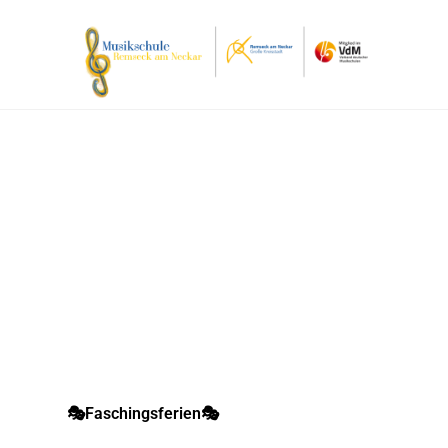
🎭Faschingsferien🎭